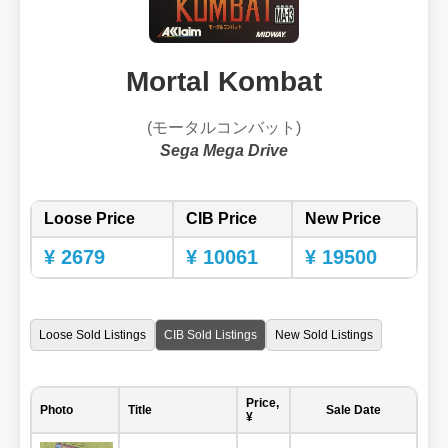
Mortal Kombat
(モータルコンバット)
Sega Mega Drive
Loose Price
CIB Price
New Price
¥ 2679
¥ 10061
¥ 19500
Loose Sold Listings
CIB Sold Listings
New Sold Listings
Price,
Photo
Title
Sale Date
¥