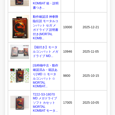
KOMBAT 箱・説明
書つき...
動作確認済 神拳降
臨伝説 モータルコ
ンバット セガ メ
10000
2025-12-21
ガドライブ 説明書
付き(MORTAL
KOMB...
【箱付き】モータ
ルコンバット メガ
10946
2025-11-05
ドライブ MD...
[当時物中古・動作
確認済み・箱説あ
り] MD ☆ モータ
9800
2025-10-15
ルコンバット ☆
MORTAL
KOMBAT...
T222-S3-18070
MD メガドライブ
ソフト カセット
17005
2025-10-05
MORTAL
KOMBAT モータ...