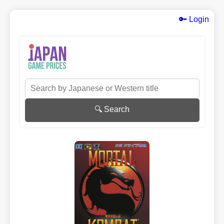
🔑 Login
🔍 Search