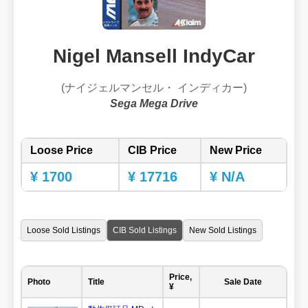
Nigel Mansell IndyCar
(ナイジェルマンセル・ インディカー)
Sega Mega Drive
Loose Price
CIB Price
New Price
¥ 1700
¥ 17716
¥ N/A
Loose Sold Listings
CIB Sold Listings
New Sold Listings
Price,
Photo
Title
Sale Date
¥