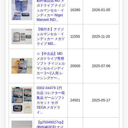
動作保証品 MD メ
ガドライブ ナイジ
16280
2026-01-05
ェルマンセル・イ
ンディカー Nigel
Mansell IND...
【箱付き】ナイジ
ェルマンセル・イ
11550
2025-11-20
ンディカー メガド
ライブ MD...
☆【中古品】MD
メガドライブ専用
ソフト ナイジェル
20000
2025-07-06
マンセルインディ
カー 1〜2人用 レ
ーシングゲー...
0002-04479 1円
出品 コレクター収
集品 ゲームソフト
24501
2025-05-17
カセット セガ
SEGA メガドラ
イ...
【g25040027cp】
(動作確認済) ナイ