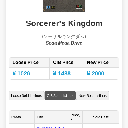
Sorcerer's Kingdom
(ソーサルキングダム)
Sega Mega Drive
Loose Price
CIB Price
New Price
¥ 1026
¥ 1438
¥ 2000
Loose Sold Listings
CIB Sold Listings
New Sold Listings
Price,
Photo
Title
Sale Date
¥