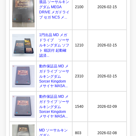
規品 ソーサルキン
グダム MEGA
2100
2026-02-15
DRIVE メガドライ
ブ セガ NCS メ...
1円出品 MD メガ
ドライブ ソーサ
ルキングダム ソフ
1210
2026-02-15
ト 箱説付 起動確
認済...
動作保証品 MD メ
ガドライブ ソーサ
2310
2026-02-15
ルキングダム
Sorcer Kingdom
メサイヤ MASA...
動作保証品 MD メ
ガドライブ ソーサ
1540
2026-02-09
ルキングダム
Sorcer Kingdom
メサイヤ MASA...
MD ソーサルキン
803
2026-02-08
グダム...