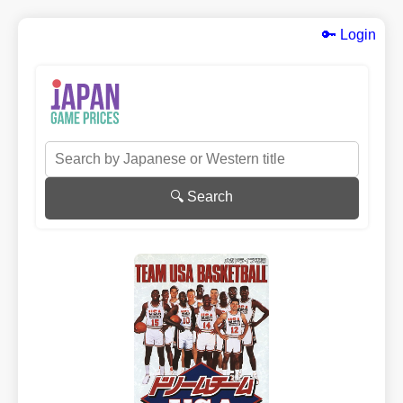
🔑 Login
🔍 Search