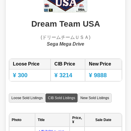
Dream Team USA
(ドリームチームＵＳＡ)
Sega Mega Drive
Loose Price
CIB Price
New Price
¥ 300
¥ 3214
¥ 9888
Loose Sold Listings
CIB Sold Listings
New Sold Listings
Price,
Photo
Title
Sale Date
¥