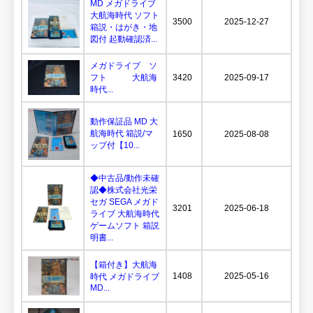
MD メガドライブ
大航海時代 ソフト
3500
2025-12-27
箱説・はがき・地
図付 起動確認済...
メガドライブ ソ
フト 大航海
3420
2025-09-17
時代...
動作保証品 MD 大
航海時代 箱説/マ
1650
2025-08-08
ップ付【10...
◆中古品/動作未確
認◆株式会社光栄
セガ SEGA メガド
3201
2025-06-18
ライブ 大航海時代
ゲームソフト 箱説
明書...
【箱付き】大航海
1408
2025-05-16
時代 メガドライブ
MD...