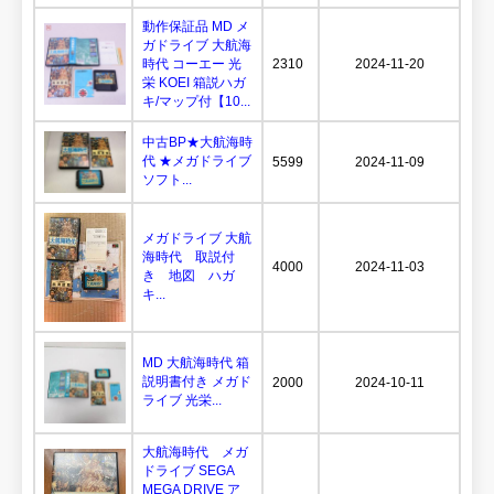
動作保証品 MD メ
ガドライブ 大航海
時代 コーエー 光
2310
2024-11-20
栄 KOEI 箱説ハガ
キ/マップ付【10...
中古BP★大航海時
代 ★メガドライブ
5599
2024-11-09
ソフト...
メガドライブ 大航
海時代 取説付
4000
2024-11-03
き 地図 ハガ
キ...
MD 大航海時代 箱
説明書付き メガド
2000
2024-10-11
ライブ 光栄...
大航海時代 メガ
ドライブ SEGA
MEGA DRIVE ア