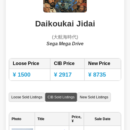
Daikoukai Jidai
(大航海時代)
Sega Mega Drive
Loose Price
CIB Price
New Price
¥ 1500
¥ 2917
¥ 8735
Loose Sold Listings
CIB Sold Listings
New Sold Listings
Price,
Photo
Title
Sale Date
¥