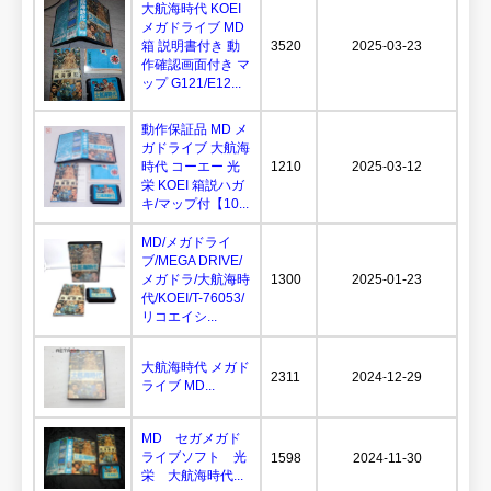
大航海時代 KOEI
メガドライブ MD
箱 説明書付き 動
3520
2025-03-23
作確認画面付き マ
ップ G121/E12...
動作保証品 MD メ
ガドライブ 大航海
時代 コーエー 光
1210
2025-03-12
栄 KOEI 箱説ハガ
キ/マップ付【10...
MD/メガドライ
ブ/MEGA DRIVE/
メガドラ/大航海時
1300
2025-01-23
代/KOEI/T-76053/
リコエイシ...
大航海時代 メガド
2311
2024-12-29
ライブ MD...
MD セガメガド
ライブソフト 光
1598
2024-11-30
栄 大航海時代...