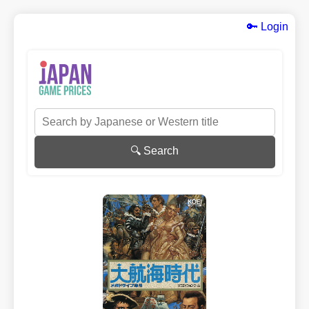
🔑 Login
🔍 Search