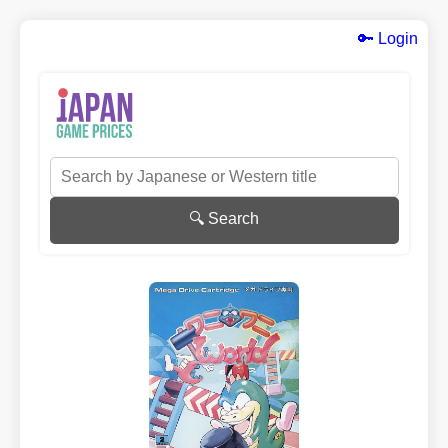
🔑 Login
🔍 Search