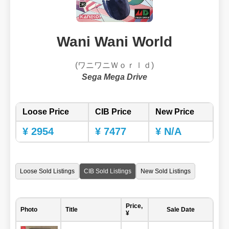
Wani Wani World
(ワニワニＷｏｒｌｄ)
Sega Mega Drive
Loose Price
CIB Price
New Price
¥ 2954
¥ 7477
¥ N/A
Loose Sold Listings
CIB Sold Listings
New Sold Listings
Price,
Photo
Title
Sale Date
¥