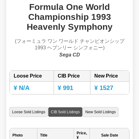
Formula One World
Championship 1993
Heavenly Symphony
(フォーミュラ ワン ワールド チャンピオンシップ
1993 ヘブンリー シンフォニー)
Sega CD
Loose Price
CIB Price
New Price
¥ N/A
¥ 991
¥ 1527
Loose Sold Listings
CIB Sold Listings
New Sold Listings
Price,
Photo
Title
Sale Date
¥