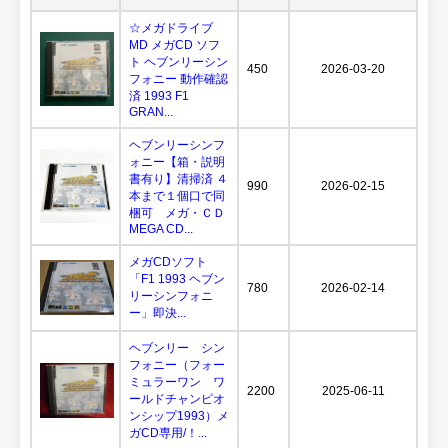
☆メガドライブ
MD メガCD ソフ
ト ヘブンリーシン
450
2026-03-20
フォニー 動作確認
済 1993 F1
GRAN...
ヘブンリーシンフ
ォニー【箱・説明
書有り】清掃済 ４
990
2026-02-15
本まで１個口で同
梱可 メガ・ＣＤ
MEGA CD...
メガCDソフト
「F1 1993 ヘブン
780
2026-02-14
リーシンフォニ
ー」即決...
ヘブンリー シン
フォニー（フォー
ミュラーワン ワ
2200
2025-06-11
ールドチャンピオ
ンシップ1993）メ
ガCD専用/！...