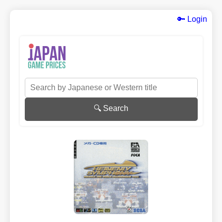
🔑 Login
🔍 Search