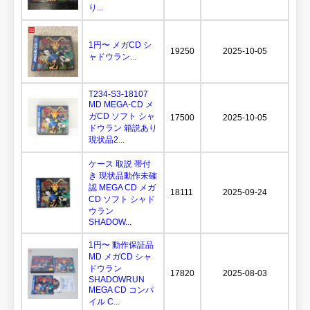
り...
1円〜 メガCD シ
19250
2025-10-05
ャドウラン...
T234-S3-18107
MD MEGA-CD メ
ガCD ソフト シャ
17500
2025-10-05
ドウラン 箱説あり
現状品2...
ケース 取説 帯付
き 現状品動作未確
認 MEGA CD メガ
18111
2025-09-24
CD ソフト シャド
ウラン
SHADOW...
1円〜 動作保証品
MD メガCD シャ
ドウラン
17820
2025-08-03
SHADOWRUN
MEGA CD コンパ
イル C...