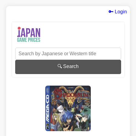
🔑 Login
🔍 Search