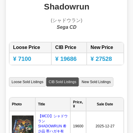
Shadowrun
(シャドウラン)
Sega CD
Loose Price
CIB Price
New Price
¥ 7100
¥ 19686
¥ 27528
Loose Sold Listings
CIB Sold Listings
New Sold Listings
Price,
Photo
Title
Sale Date
¥
【MCD】シャドウ
ラン
SHADOWRUN 希
19600
2025-12-27
少品 帯ハガキ有