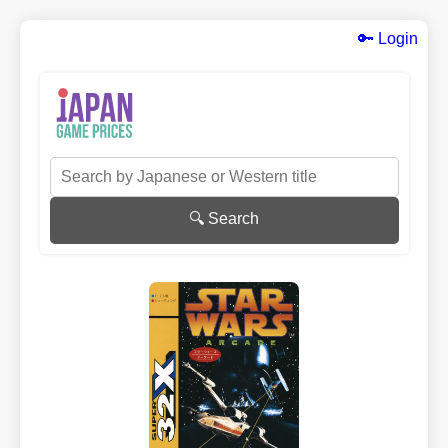
🔑 Login
🔍 Search