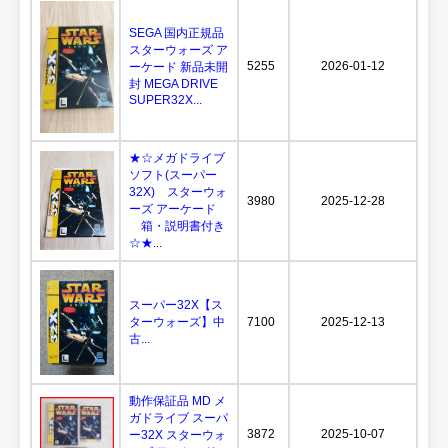
SEGA 国内正規品
スターウォーズ ア
5255
2026-01-12
ーケード 新品未開
封 MEGA DRIVE
SUPER32X...
★☆メガドライブ
ソフト(スーパー
32X) スターウォ
3980
2025-12-28
ーズ アーケード
箱・説明書付き
☆★...
スーパー32X【ス
ターウォーズ】中
7100
2025-12-13
古...
動作保証品 MD メ
ガドライブ スーパ
3872
2025-10-07
ー32X スターウォ