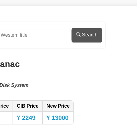
🔍 Search
anac
Disk System
rice
CIB Price
New Price
¥ 2249
¥ 13000