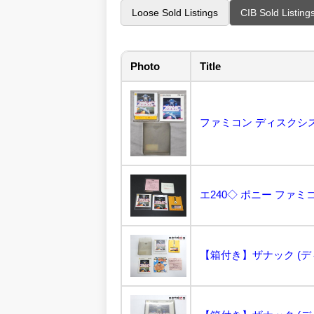
Loose Sold Listings
CIB Sold Listing
Photo
Title
【箱付き】ザナック (ディ