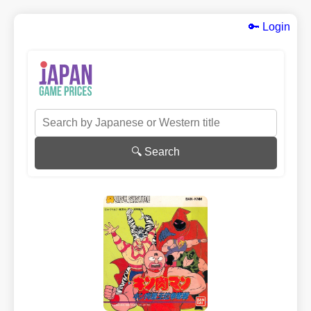
🔑 Login
🔍 Search