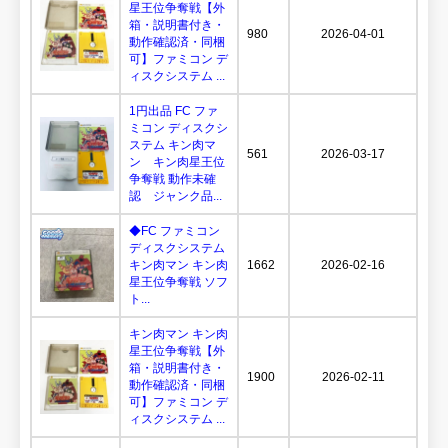
星王位争奪戦【外
箱・説明書付き・
980
2026-04-01
動作確認済・同梱
可】ファミコン デ
ィスクシステム ...
1円出品 FC ファ
ミコン ディスクシ
ステム キン肉マ
561
2026-03-17
ン キン肉星王位
争奪戦 動作未確
認 ジャンク品...
◆FC ファミコン
ディスクシステム
キン肉マン キン肉
1662
2026-02-16
星王位争奪戦 ソフ
ト...
キン肉マン キン肉
星王位争奪戦【外
箱・説明書付き・
1900
2026-02-11
動作確認済・同梱
可】ファミコン デ
ィスクシステム ...