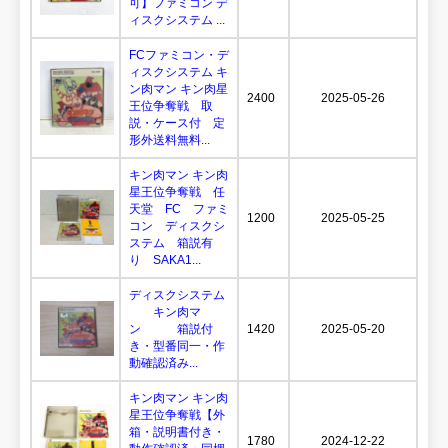
可】ファミコン デ
ィスクシステム ...
FCファミコン・デ
ィスクシステム キ
ン肉マン キン肉星
2400
2025-05-26
王位争奪戦 取
説・ケース付 定
形外送料無料...
キン肉マン キン肉
星王位争奪戦 任
天堂 FC ファミ
1200
2025-05-25
コン ディスクシ
ステム 箱説有
り SAKA1...
ディスクシステム
キン肉マ
ン 箱説付
1420
2025-05-20
き・型番同一・作
動確認済み...
キン肉マン キン肉
星王位争奪戦【外
箱・説明書付き・
1780
2024-12-22