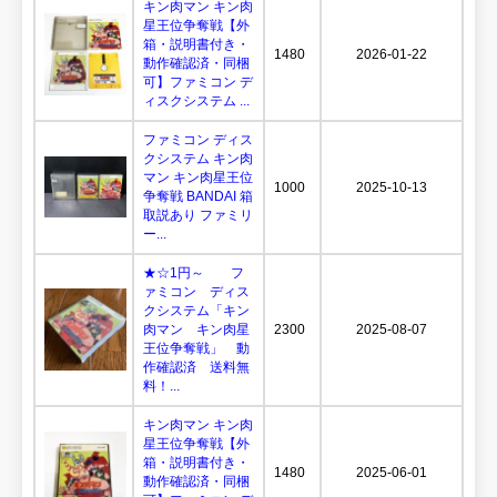
キン肉マン キン肉
星王位争奪戦【外
箱・説明書付き・
1480
2026-01-22
動作確認済・同梱
可】ファミコン デ
ィスクシステム ...
ファミコン ディス
クシステム キン肉
マン キン肉星王位
1000
2025-10-13
争奪戦 BANDAI 箱
取説あり ファミリ
ー...
★☆1円～ フ
ァミコン ディス
クシステム「キン
肉マン キン肉星
2300
2025-08-07
王位争奪戦」 動
作確認済 送料無
料！...
キン肉マン キン肉
星王位争奪戦【外
箱・説明書付き・
1480
2025-06-01
動作確認済・同梱