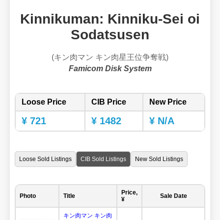
Kinnikuman: Kinniku-Sei oi
Sodatsusen
(キン肉マン キン肉星王位争奪戦)
Famicom Disk System
Loose Price
CIB Price
New Price
¥ 721
¥ 1482
¥ N/A
Loose Sold Listings
CIB Sold Listings
New Sold Listings
Price,
Photo
Title
Sale Date
¥
キン肉マン キン肉