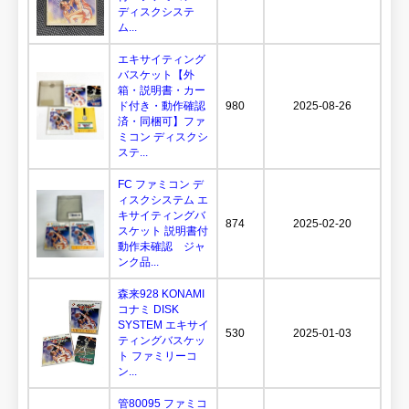
ディスクシステ
ム...
エキサイティング
バスケット【外
箱・説明書・カー
ド付き・動作確認
980
2025-08-26
済・同梱可】ファ
ミコン ディスクシ
ステ...
FC ファミコン デ
ィスクシステム エ
キサイティングバ
874
2025-02-20
スケット 説明書付
動作未確認 ジャ
ンク品...
森来928 KONAMI
コナミ DISK
SYSTEM エキサイ
530
2025-01-03
ティングバスケッ
ト ファミリーコ
ン...
管80095 ファミコ