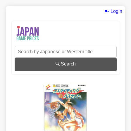
🔑 Login
🔍 Search