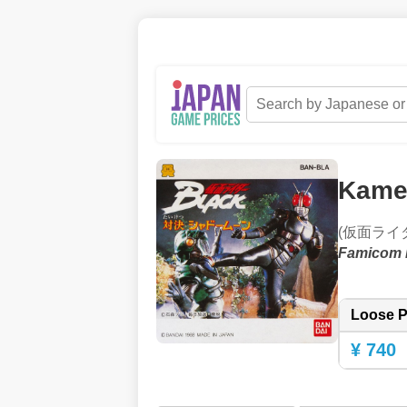
Kamen
(仮面ライダ
Famicom 
Loose P
¥ 740