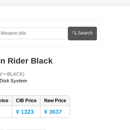
🔍 Search
 Rider Black
ーBLACK)
Disk System
rice
CIB Price
New Price
¥ 1323
¥ 3637