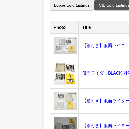
Loose Sold Listings
CIB Sold Listing
Photo
Title