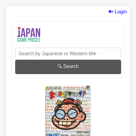
🔑 Login
🔍 Search