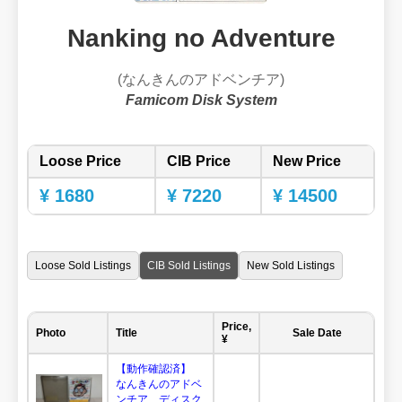
Nanking no Adventure
(なんきんのアドベンチア)
Famicom Disk System
Loose Price
CIB Price
New Price
¥ 1680
¥ 7220
¥ 14500
Loose Sold Listings
CIB Sold Listings
New Sold Listings
Price,
Photo
Title
Sale Date
¥
【動作確認済】
なんきんのアドベ
ンチア ディスク