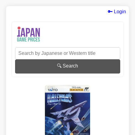
🔑 Login
🔍 Search