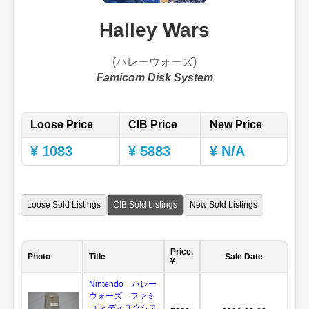
Halley Wars
(ハレーウォーズ)
Famicom Disk System
Loose Price
CIB Price
New Price
¥ 1083
¥ 5883
¥ N/A
Loose Sold Listings
CIB Sold Listings
New Sold Listings
Price,
Photo
Title
Sale Date
¥
Nintendo ハレー
ウォーズ ファミ
コン ディスクシス