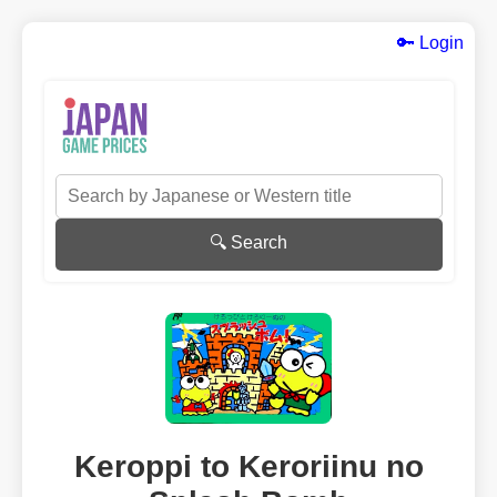
🔑 Login
🔍 Search
Keroppi to Keroriinu no