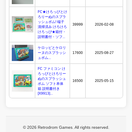
FC★けろっぴとけ
ろりーぬのスプラ
ッシュボム! 端子
39999
2026-02-08
清掃済み けろけろ
けろっぴ★箱付・
説明書付・ソフ...
ケロッピとケロリ
ーヌのスプラッシ
17600
2025-08-27
ュボム...
FC ファミコン け
ろっぴとけろりー
ぬのスプラッシュ
16500
2025-05-15
ボム ソフト本体
箱 説明書付き
[X9913]...
© 2026 Retrodrom Games. All rights reserved.