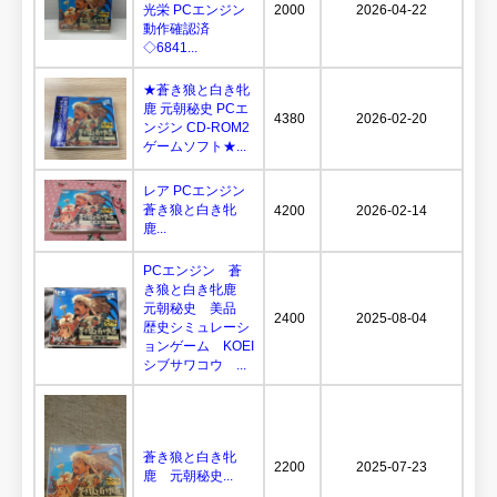
光栄 PCエンジン
2000
2026-04-22
動作確認済
◇6841...
★蒼き狼と白き牝
鹿 元朝秘史 PCエ
4380
2026-02-20
ンジン CD-ROM2
ゲームソフト★...
レア PCエンジン
蒼き狼と白き牝
4200
2026-02-14
鹿...
PCエンジン 蒼
き狼と白き牝鹿
元朝秘史 美品
2400
2025-08-04
歴史シミュレーシ
ョンゲーム KOEI
シブサワコウ ...
蒼き狼と白き牝
2200
2025-07-23
鹿 元朝秘史...