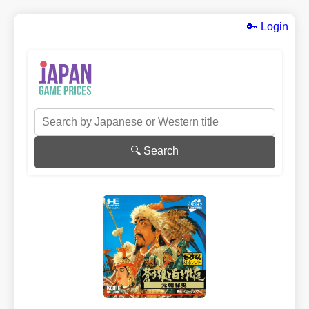
🔑 Login
🔍 Search