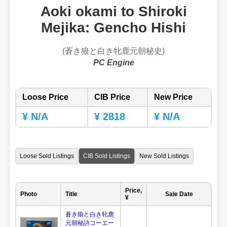
Aoki okami to Shiroki
Mejika: Gencho Hishi
(蒼き狼と白き牝鹿元朝秘史)
PC Engine
Loose Price
CIB Price
New Price
¥ N/A
¥ 2818
¥ N/A
Loose Sold Listings
CIB Sold Listings
New Sold Listings
Price,
Photo
Title
Sale Date
¥
蒼き狼と白き牝鹿
元朝秘詩コーエー