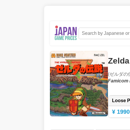
Zelda
(ゼルダの
Famicom 
Loose P
¥ 1990