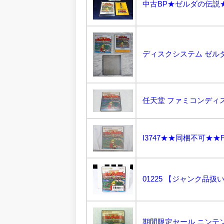
中古BP★ゼルダの伝説★