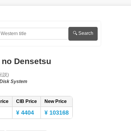
🔍 Search
 no Densetsu
伝説)
Disk System
rice
CIB Price
New Price
¥ 4404
¥ 103168