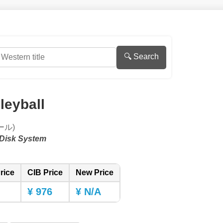
🔍 Search
leyball
ール)
Disk System
rice
CIB Price
New Price
¥ 976
¥ N/A