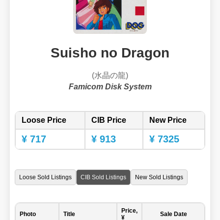
Suisho no Dragon
(水晶の龍)
Famicom Disk System
Loose Price
CIB Price
New Price
¥ 717
¥ 913
¥ 7325
Loose Sold Listings
CIB Sold Listings
New Sold Listings
Price,
Photo
Title
Sale Date
¥