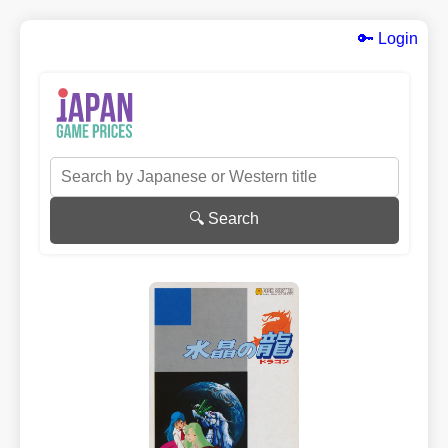
🔑 Login
🔍 Search