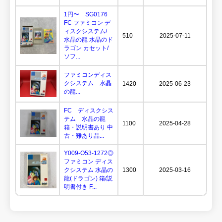
1円〜 SG0176
FC ファミコン デ
ィスクシステム/
510
2025-07-11
水晶の龍 水晶のド
ラゴン カセット/
ソフ...
ファミコンディス
クシステム 水晶
1420
2025-06-23
の龍...
FC ディスクシス
テム 水晶の龍
1100
2025-04-28
箱・説明書あり 中
古・難あり品...
Y009-O53-1272◎
ファミコン ディス
クシステム 水晶の
1300
2025-03-16
龍(ドラゴン) 箱/説
明書付き F...