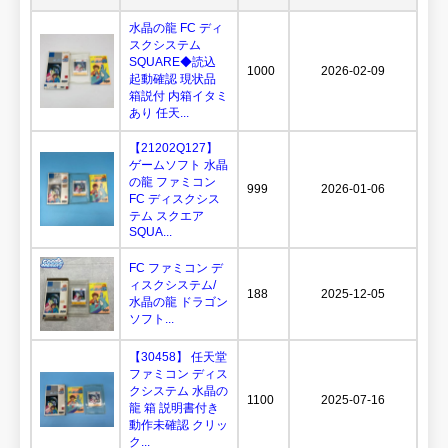
水晶の龍 FC ディ
スクシステム
SQUARE◆読込
1000
2026-02-09
起動確認 現状品
箱説付 内箱イタミ
あり 任天...
【21202Q127】
ゲームソフト 水晶
の龍 ファミコン
999
2026-01-06
FC ディスクシス
テム スクエア
SQUA...
FC ファミコン デ
ィスクシステム/
188
2025-12-05
水晶の龍 ドラゴン
ソフト...
【30458】 任天堂
ファミコン ディス
クシステム 水晶の
1100
2025-07-16
龍 箱 説明書付き
動作未確認 クリッ
ク...