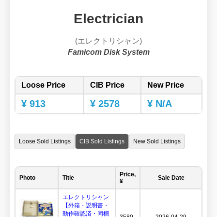
Electrician
(エレクトリシャン)
Famicom Disk System
Loose Price
CIB Price
New Price
¥ 913
¥ 2578
¥ N/A
Loose Sold Listings
CIB Sold Listings
New Sold Listings
Price,
Photo
Title
Sale Date
¥
エレクトリシャン
【外箱・説明書・
動作確認済・同梱
3580
2026-04-29