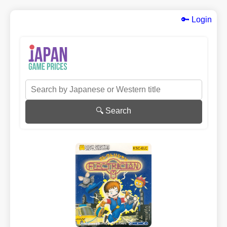
🔑 Login
🔍 Search