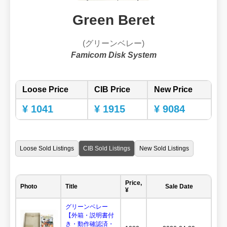
Green Beret
(グリーンベレー)
Famicom Disk System
Loose Price
CIB Price
New Price
¥ 1041
¥ 1915
¥ 9084
Loose Sold Listings
CIB Sold Listings
New Sold Listings
Price,
Photo
Title
Sale Date
¥
グリーンベレー
【外箱・説明書付
き・動作確認済・