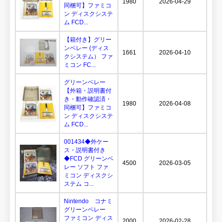
1980
2026-04-29
同梱可】ファミコ
ン ディスクシステ
ム FCD...
【箱付き】グリー
ンベレー (ディス
1661
2026-04-10
クシステム） ファ
ミコン FC...
グリーンベレー
【外箱・説明書付
き・動作確認済・
1980
2026-04-08
同梱可】ファミコ
ン ディスクシステ
ム FCD...
001434◆外ケー
ス・説明書付き
◆FCD グリーンベ
4500
2026-03-05
レー ソフト ファ
ミコン ディスクシ
ステム コ...
Nintendo コナミ
グリーンベレー
ファミコン ディス
2000
2026-02-28