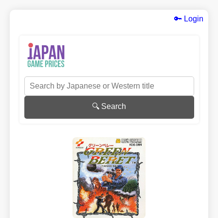
🔑 Login
🔍 Search