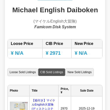
Michael English Daiboken
(マイケルEnglish大冒険)
Famicom Disk System
Loose Price
CIB Price
New Price
¥ N/A
¥ 2971
¥ N/A
Loose Sold Listings
CIB Sold Listings
New Sold Listings
Price,
Photo
Title
Sale Date
¥
【箱付き】マイケ
ルEnglish大冒険
2970
2025-12-19
(ディスクシステ