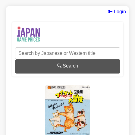
🔑 Login
🔍 Search