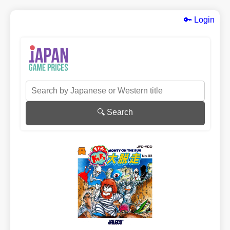
🔑 Login
🔍 Search