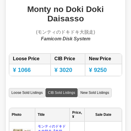
Monty no Doki Doki
Daisasso
(モンティのドキドキ大脱走)
Famicom Disk System
Loose Price
CIB Price
New Price
¥ 1066
¥ 3020
¥ 9250
Loose Sold Listings
CIB Sold Listings
New Sold Listings
Price,
Photo
Title
Sale Date
¥
モンティのドキド