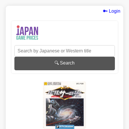
🔑 Login
🔍 Search