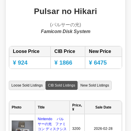
Pulsar no Hikari
(パルサーの光)
Famicom Disk System
Loose Price
CIB Price
New Price
¥ 924
¥ 1866
¥ 6475
Loose Sold Listings
CIB Sold Listings
New Sold Listings
Price,
Photo
Title
Sale Date
¥
Nintendo パル
サーの光 ファミ
3200
2026-02-28
コン ディスクシス