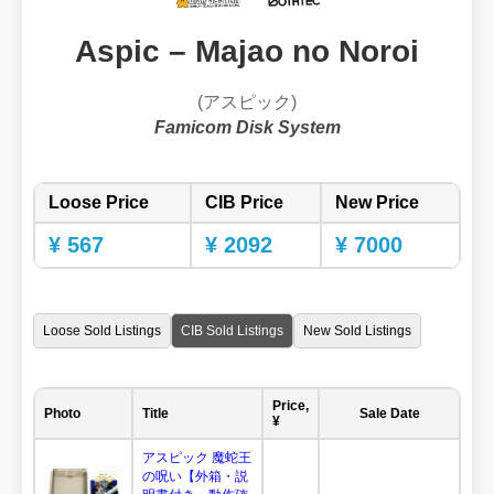
Aspic – Majao no Noroi
(アスピック)
Famicom Disk System
Loose Price
CIB Price
New Price
¥ 567
¥ 2092
¥ 7000
Loose Sold Listings
CIB Sold Listings
New Sold Listings
Price,
Photo
Title
Sale Date
¥
アスピック 魔蛇王
の呪い【外箱・説