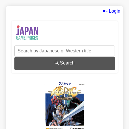
🔑 Login
🔍 Search