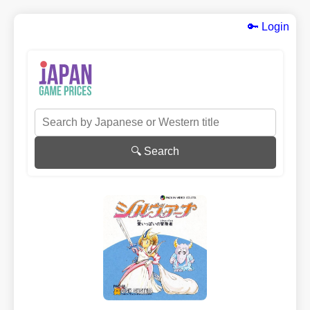
🔑 Login
🔍 Search