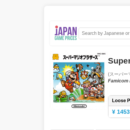
Super
(スーパー
Famicom 
Loose P
¥ 1453