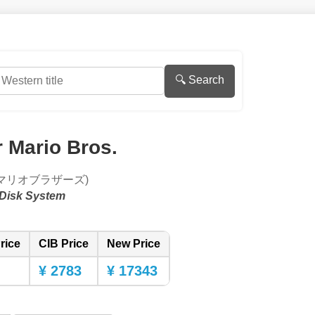
🔍 Search
 Mario Bros.
マリオブラザーズ)
Disk System
rice
CIB Price
New Price
¥ 2783
¥ 17343