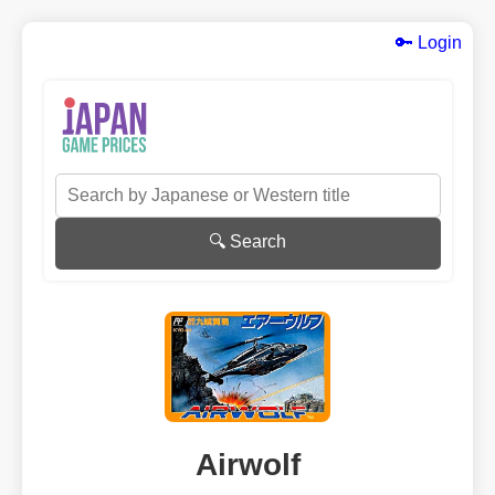
🔑 Login
🔍 Search
Airwolf