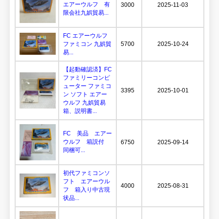
エアーウルフ 有
3000
2025-11-03
限会社九娯貿易...
FC エアーウルフ
ファミコン 九娯貿
5700
2025-10-24
易...
【起動確認済】FC
ファミリーコンピ
ューター ファミコ
3395
2025-10-01
ン ソフト エアー
ウルフ 九娯貿易
箱、説明書...
FC 美品 エアー
ウルフ 箱説付
6750
2025-09-14
同梱可...
初代ファミコンソ
フト エアーウル
4000
2025-08-31
フ 箱入り中古現
状品...