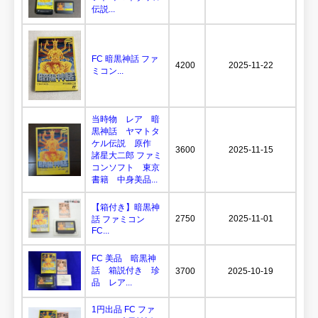
伝説...
FC 暗黒神話 ファ
4200
2025-11-22
ミコン...
当時物 レア 暗
黒神話 ヤマトタ
ケル伝説 原作
3600
2025-11-15
諸星大二郎 ファミ
コンソフト 東京
書籍 中身美品...
【箱付き】暗黒神
2750
2025-11-01
話 ファミコン
FC...
FC 美品 暗黒神
話 箱説付き 珍
3700
2025-10-19
品 レア...
1円出品 FC ファ