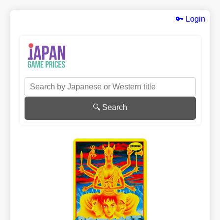
🔑 Login
🔍 Search