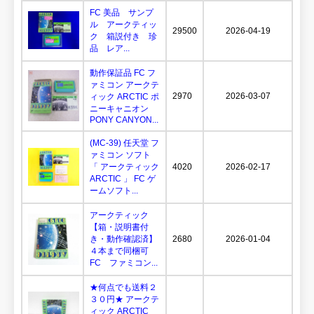
FC 美品 サンプ
ル アークティッ
29500
2026-04-19
ク 箱説付き 珍
品 レア...
動作保証品 FC フ
ァミコン アークテ
2970
2026-03-07
ィック ARCTIC ポ
ニーキャニオン
PONY CANYON...
(MC-39) 任天堂 フ
ァミコン ソフト
「 アークティック
4020
2026-02-17
ARCTIC 」 FC ゲ
ームソフト...
アークティック
【箱・説明書付
き・動作確認済】
2680
2026-01-04
４本まで同梱可
FC ファミコン...
★何点でも送料２
３０円★ アークテ
ィック ARCTIC