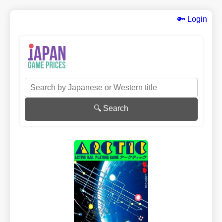
🔑 Login
🔍 Search