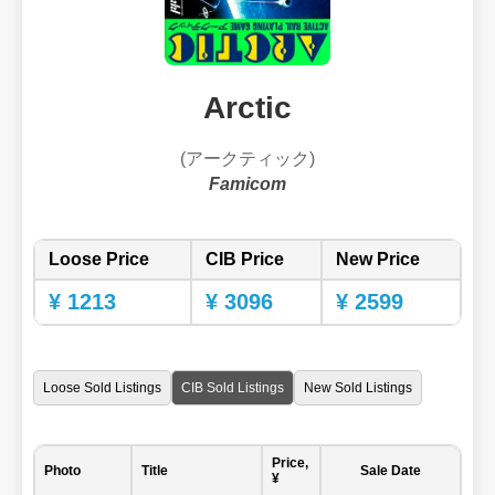
Arctic
(アークティック)
Famicom
Loose Price
CIB Price
New Price
¥ 1213
¥ 3096
¥ 2599
Loose Sold Listings
CIB Sold Listings
New Sold Listings
Price,
Photo
Title
Sale Date
¥