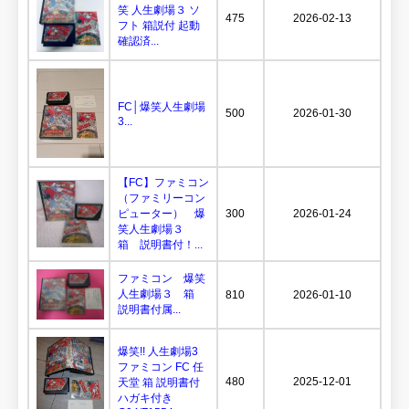
笑 人生劇場３ ソ
475
2026-02-13
フト 箱説付 起動
確認済...
FC│爆笑人生劇場
500
2026-01-30
3...
【FC】ファミコン
（ファミリーコン
ピューター） 爆
300
2026-01-24
笑人生劇場３
箱 説明書付！...
ファミコン 爆笑
人生劇場３ 箱
810
2026-01-10
説明書付属...
爆笑!! 人生劇場3
ファミコン FC 任
480
2025-12-01
天堂 箱 説明書付
ハガキ付き