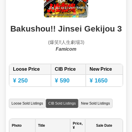
Bakushou!! Jinsei Gekijou 3
(爆笑!!人生劇場3)
Famicom
Loose Price
CIB Price
New Price
¥ 250
¥ 590
¥ 1650
Loose Sold Listings
CIB Sold Listings
New Sold Listings
Price,
Photo
Title
Sale Date
¥