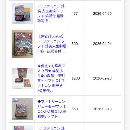
FC ファミコン 爆
笑 人生劇場３ ソ
477
2026-04-29
フト 箱説付 起動
確認済...
【保管品S6952】
FC ファミコン ソ
500
2026-04-04
フト 爆笑人生劇場
3 箱・説明書付...
★何点でも送料２
３０円★ 爆笑 人
生劇場3 箱・説明
1280
2026-02-28
書・ソフト D1 フ
ァミコン 即発送
FC 動作...
◆ファミリーコン
ピューター/ファミ
550
2026-02-13
コン/FC 爆笑!!人生
劇場3 ソフト...
FC ファミコン 爆