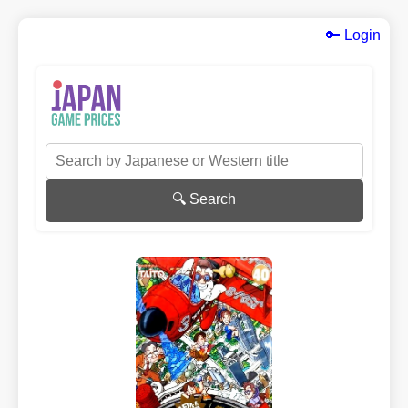
🔑 Login
🔍 Search