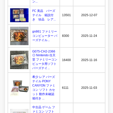
ン...
FC 美品 バーズ
テイル 箱説付
13501
2025-12-07
き 珍品 レア...
gn861 ファミリー
コンピューター バ
8300
2025-11-24
ーズテイル...
G075-CH2-2366
◎ Nintendo 任天
堂 ファミリーコン
16400
2025-11-16
ピュータ用ソフト
バーズテイ...
希少 レア バーズ
テイル PONY
CANYON ファミ
6111
2025-11-03
コン ソフト カセ
ット 動作未確認
箱付き ...
中古品 ゲーム フ
ァミコン ソフト