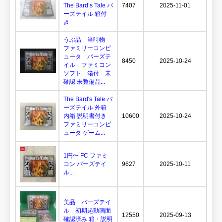
The Bard’s Tale バ
7407
2025-11-01
ーズテイル 箱付
き...
うぶ品 当時物
ファミリーコンピ
ュータ バーズテ
8450
2025-10-24
イル ファミコン
ソフト 箱付 未
確認 未整備品...
The Bard's Tale バ
ーズテイル 外箱
内箱 説明書付き
10600
2025-10-24
ファミリーコンピ
ュータ ゲーム...
1円〜 FC ファミ
コン バーズテイ
9627
2025-10-11
ル...
美品 バーズテイ
ル 初期起動画面
12550
2025-09-13
確認済み 箱・説明