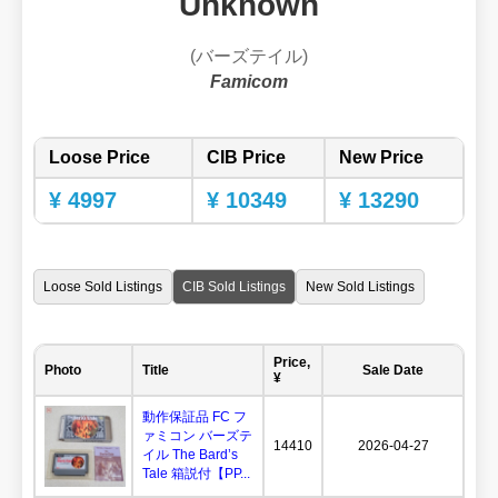
Unknown
(バーズテイル)
Famicom
Loose Price
CIB Price
New Price
¥ 4997
¥ 10349
¥ 13290
Loose Sold Listings
CIB Sold Listings
New Sold Listings
Price,
Photo
Title
Sale Date
¥
動作保証品 FC フ
ァミコン バーズテ
14410
2026-04-27
イル The Bard’s
Tale 箱説付【PP...