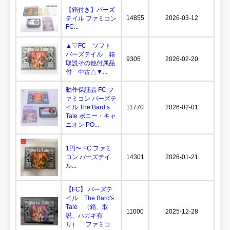
【箱付き】バーズ
14855
2026-03-12
テイル ファミコン
FC...
▲▽FC ソフト
バーズテイル 箱
9305
2026-02-20
取説その他付属品
付 中古△▼...
動作保証品 FC フ
ァミコン バーズテ
イル The Bard’s
11770
2026-02-01
Tale ポニー・キャ
ニオン PO...
1円〜 FC ファミ
コン バーズテイ
14301
2026-01-21
ル...
【FC】 バーズテ
イル The Bard's
Tale （箱、取
11000
2025-12-28
説、ハガキ有
り） ファミコ