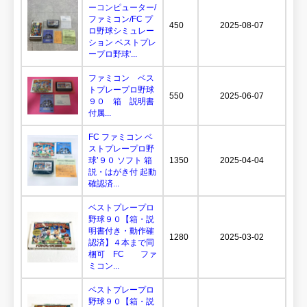
ーコンピューター/
ファミコン/FC プ
450
2025-08-07
ロ野球シミュレー
ション ベストプレ
ープロ野球'...
ファミコン ベス
トプレープロ野球
550
2025-06-07
９０ 箱 説明書
付属...
FC ファミコン ベ
ストプレープロ野
球’９０ ソフト 箱
1350
2025-04-04
説・はがき付 起動
確認済...
ベストプレープロ
野球９０【箱・説
明書付き・動作確
1280
2025-03-02
認済】４本まで同
梱可 FC ファ
ミコン...
ベストプレープロ
野球９０【箱・説