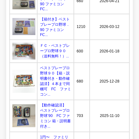
660
2026-04-21
90 ファミコン
FC...
【箱付き】ベスト
プレープロ野球．
1210
2026-03-12
90 ファミコン
FC...
ＦＣ・ベストプレ
ープロ野球９０
600
2026-01-18
（送料無料！）...
ベストプレープロ
野球９０【箱・説
明書付き・動作確
680
2025-12-28
認済】４本まで同
梱可 FC ファミ
コン...
【動作確認済】
ベストプレープロ
野球’90 FC ファ
703
2025-11-10
ミコン 箱・説明書
付き...
1円〜 ファミリ