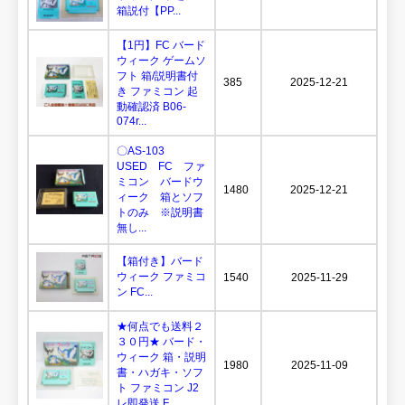
箱説付【PP...
【1円】FC バード
ウィーク ゲームソ
フト 箱/説明書付
385
2025-12-21
き ファミコン 起
動確認済 B06-
074r...
〇AS-103
USED FC ファ
ミコン バードウ
1480
2025-12-21
ィーク 箱とソフ
トのみ ※説明書
無し...
【箱付き】バード
ウィーク ファミコ
1540
2025-11-29
ン FC...
★何点でも送料２
３０円★ バード・
ウィーク 箱・説明
1980
2025-11-09
書・ハガキ・ソフ
ト ファミコン J2
レ即発送 F...