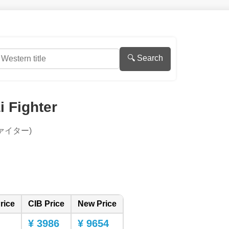
🔍 Search
i Fighter
ァイター)
rice
CIB Price
New Price
¥ 3986
¥ 9654