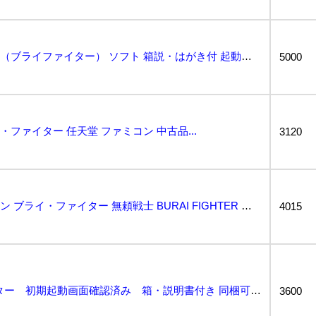
FC ファミコン 無頼戦士（ブライファイター） ソフト 箱説・はがき付 起動確認済...
5000
・ファイター 任天堂 ファミコン 中古品...
3120
動作保証品 FC ファミコン ブライ・ファイター 無頼戦士 BURAI FIGHTER タイトー T...
4015
無頼戦士 ブライファイター 初期起動画面確認済み 箱・説明書付き 同梱可能有 多数出品中...
3600