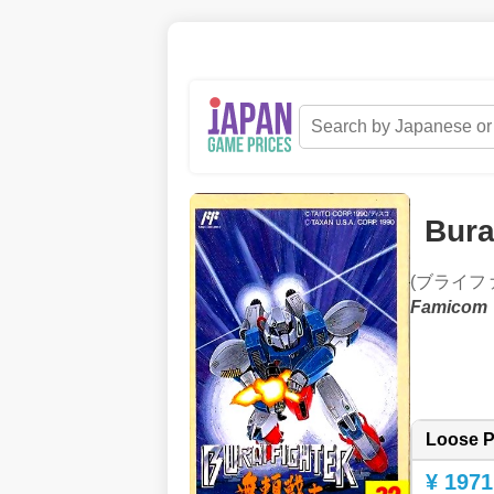
Bura
(ブライフ
Famicom
Loose P
¥ 1971