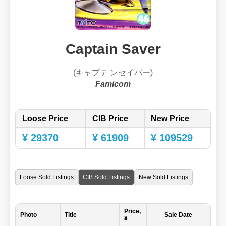
Captain Saver
(キャプテ ンセイバー)
Famicom
Loose Price
CIB Price
New Price
¥ 29370
¥ 61909
¥ 109529
Loose Sold Listings
CIB Sold Listings
New Sold Listings
Price,
Photo
Title
Sale Date
¥