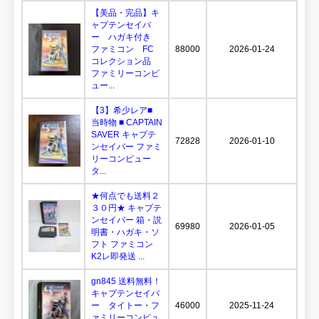
【美品・完品】キ
ャプテンセイバ
ー ハガキ付き
ファミコン FC
88000
2026-01-24
コレクション品
ファミリーコンピ
ュー...
【3】希少レア■
当時物 ■ CAPTAIN
SAVER キャプテ
72828
2026-01-10
ンセイバー ファミ
リーコンピュー
タ...
★何点でも送料２
３０円★ キャプテ
ンセイバー 箱・説
69980
2026-01-05
明書・ハガキ・ソ
フト ファミコン
K2レ即発送 ...
gn845 送料無料！
キャプテンセイバ
ー タイトー・フ
46000
2025-11-24
ァミリーコンピュ