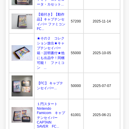
ータ・カセット...
【箱付き】【動作
品】キャプテンセ
57200
2025-11-14
イバー ファミコン
FC...
★その２ コレク
ション放出★キャ
プテンセイバー
箱・説明書付★他
55000
2025-10-05
にも出品中！同梱
可能！ ファミコ
ン ...
【FC】 キャプテ
50000
2025-07-07
ンセイバー...
１円スタート
Nintendo
Famicom キャプ
61001
2025-06-21
テンセイバー
CAPTAIN
SAVER FC...