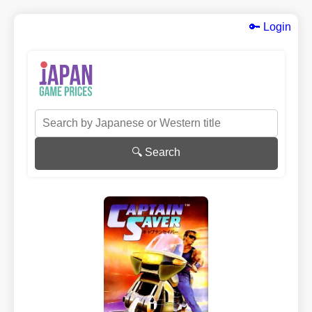
🔑 Login
🔍 Search