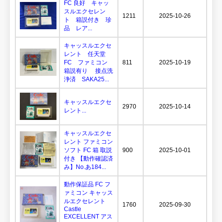
FC 良好 キャッ
スルエクセレン
1211
2025-10-26
ト 箱説付き 珍
品 レア...
キャッスルエクセ
レント 任天堂
FC ファミコン
811
2025-10-19
箱説有り 接点洗
浄済 SAKA25...
キャッスルエクセ
2970
2025-10-14
レント...
キャッスルエクセ
レント ファミコン
ソフト FC 箱 取説
900
2025-10-01
付き 【動作確認済
み】No.あ184...
動作保証品 FC フ
ァミコン キャッス
ルエクセレント
1760
2025-09-30
Castle
EXCELLENT アス