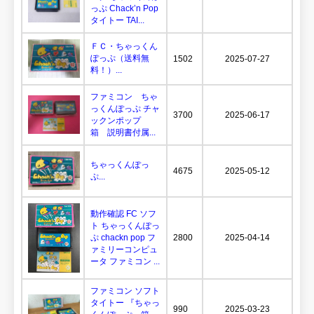
っぷ Chack’n Pop
タイトー TAI...
ＦＣ・ちゃっくん
ぽっぷ（送料無
1502
2025-07-27
料！）...
ファミコン ちゃ
っくんぽっぷ チャ
3700
2025-06-17
ックンポップ
箱 説明書付属...
ちゃっくんぽっ
4675
2025-05-12
ぷ...
動作確認 FC ソフ
ト ちゃっくんぽっ
ぷ chackn pop フ
2800
2025-04-14
ァミリーコンピュ
ータ ファミコン ...
ファミコン ソフト
タイトー 『ちゃっ
990
2025-03-23