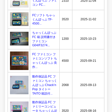
くんぽっぷ ファミ
2310
2025-11-04
コン FC...
FCソフト ちゃっ
3520
2025-11-02
くんぽっぷ TF-
4500...
ちゃっくんぽっぷ
FC 箱 説明書付き
1200
2025-10-23
ファミコン
G04/F3274...
FC ファミコン フ
ァミコンソフト ち
4500
2025-09-21
ゃっくんぽっぷ 良
作...
動作保証品 FC フ
ァミコン ちゃっく
んぽっぷ Chack’n
2068
2025-09-13
Pop タイトー
TAITO 箱説付...
動作保証品 FC フ
ァミリーコンピュ
ータ ちゃっくんぽ
3520
2025-08-16