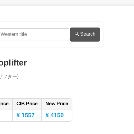
🔍 Search
plifter
リフター)
rice
CIB Price
New Price
¥ 1557
¥ 4150