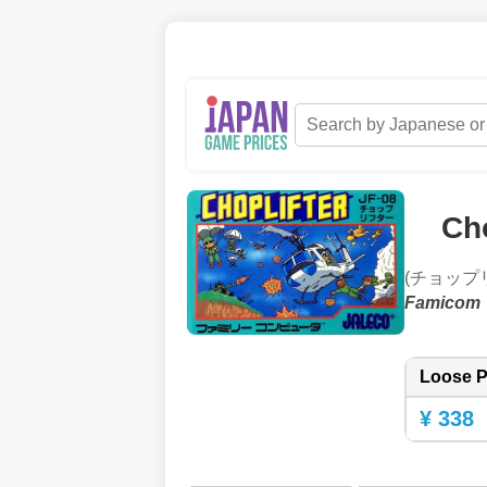
Cho
(チョップ
Famicom
Loose P
¥ 338