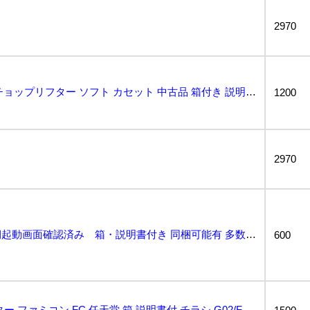
2970
【31609】 ファミコン チョップリフター ソフト カセット 中古品 箱付き 説明書 起動未確認 ...
1200
2970
チョップリフター 初期起動画面確認済み 箱・説明書付き 同梱可能有 多数出品中...
600
ジャレコ チョップリフター ファミコン FC 任天堂 箱 説明書付 チラシ G02/F2108...