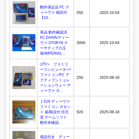
動作保証品 FC デ
ィーヴァ 箱説付
550
2025-10-04
【10...
美品 動作確認済
FC DAIVA/ディー
ヴァ STORY6 ナ
3000
2025-10-04
ーサティアの玉
座/IMPERIAL ...
1円〜 ファミリ
ーコンピューター/
ファミコン/FC ア
250
2025-08-18
クティブシミュレ
ーションウォー デ
ィーヴァ カ...
ト519 ディーヴァ
ファミコン カセッ
ト 箱/取説付 任天
920
2025-08-18
堂 ゲームソフト
動作未確認...
箱説付き ディー