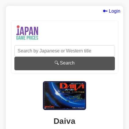
🔑 Login
🔍 Search
Daiva