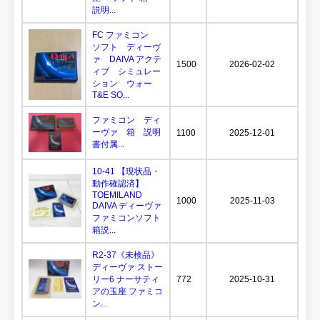
説明...
FC ファミコン
ソフト ディーヴ
ァ DAIVA アクテ
1500
2026-02-02
ィブ シミュレー
ション ウォー
T&E SO...
ファミコン ディ
ーヴァ 箱 説明
1100
2025-12-01
書付属...
10-41 【現状品・
動作確認済】
TOEMILAND
1000
2025-11-03
DAIVA ディーヴァ
ファミコンソフト
箱説...
R2-37《未検品》
ディーヴァ ストー
リー6 ナーサティ
772
2025-10-31
アの玉座 ファミコ
ン...