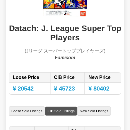
Datach: J. League Super Top
Players
(Jリーグ スーパートッププレイヤーズ)
Famicom
Loose Price
CIB Price
New Price
¥ 20542
¥ 45723
¥ 80402
Loose Sold Listings
CIB Sold Listings
New Sold Listings