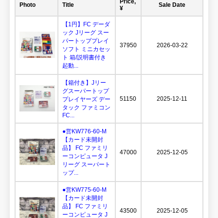
Price,
Photo
Title
Sale Date
¥
【1円】FC デーダ
ック Jリーグ スー
パートッププレイ
37950
2026-03-22
ソフト ミニカセッ
ト 箱/説明書付き
起動...
【箱付き】Jリー
グスーパートップ
51150
2025-12-11
プレイヤーズ デー
タック ファミコン
FC...
●営KW776-60-M
【カード未開封
品】 FC ファミリ
47000
2025-12-05
ーコンピュータ J
リーグ スーパート
ップ...
●営KW775-60-M
【カード未開封
品】 FC ファミリ
43500
2025-12-05
ーコンピュータ J