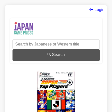
🔑 Login
🔍 Search