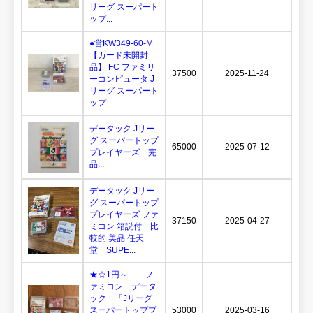
リーグ スーパート
ップ...
●営KW349-60-M
【カード未開封
品】 FC ファミリ
37500
2025-11-24
ーコンピュータ J
リーグ スーパート
ップ...
データック Jリー
グ スーパートップ
65000
2025-07-12
プレイヤーズ 完
品...
データック Jリー
グ スーパートップ
プレイヤーズ ファ
37150
2025-04-27
ミコン 箱説付 比
較的 美品 任天
堂 SUPE...
★☆1円～ フ
ァミコン データ
ック 「Jリーグ
スーパートッププ
53000
2025-03-16