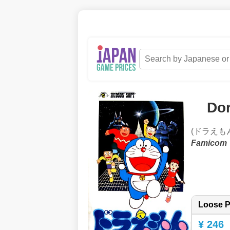
Do
(ドラえも
Famicom
Loose P
¥ 246