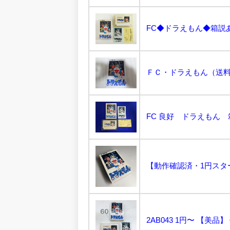
FC◆ドラえもん◆箱説あり
ＦＣ・ドラえもん（送料無
FC 良好 ドラえもん 
【動作確認済・1円スター