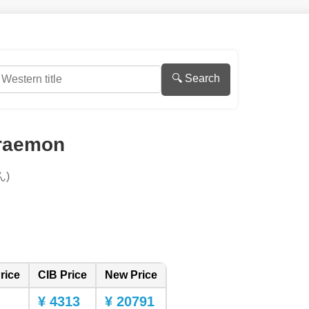
🔍 Search
raemon
ん)
rice
CIB Price
New Price
¥ 4313
¥ 20791