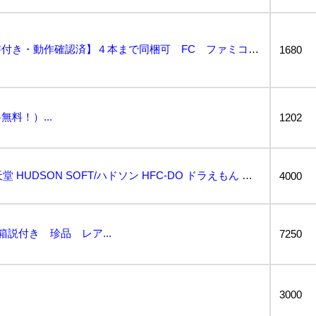
ドラえもん【箱・説明書付き・動作確認済】４本まで同梱可 FC ファミコン...
1680
料！）...
1202
【動作品】Nintendo/任天堂 HUDSON SOFT/ハドソン HFC-DO ドラえもん ファ...
4000
箱説付き 珍品 レア...
7250
3000