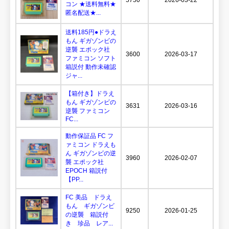
コン ★送料無料★
匿名配送★...
送料185円●ドラえ
もん ギガゾンビの
逆襲 エポック社
3600
2026-03-17
ファミコン ソフト
箱説付 動作未確認
ジャ...
【箱付き】ドラえ
もん ギガゾンビの
3631
2026-03-16
逆襲 ファミコン
FC...
動作保証品 FC フ
ァミコン ドラえも
ん ギガゾンビの逆
3960
2026-02-07
襲 エポック社
EPOCH 箱説付
【PP...
FC 美品 ドラえ
もん ギガゾンビ
9250
2026-01-25
の逆襲 箱説付
き 珍品 レア...