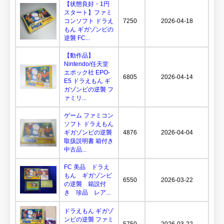
【状態良好・1円
スタート】ファミ
コンソフト ドラえ
7250
2026-04-18
もん ギガゾンビの
逆襲 FC...
【動作品】
Nintendo/任天堂
エポック社 EPO-
6805
2026-04-14
E5 ドラえもん ギ
ガゾンビの逆襲 フ
ァミリ...
ゲーム ファミコン
ソフト ドラえもん
ギガゾンビの逆襲
4876
2026-04-04
取扱説明書 箱付き
中古品...
FC 美品 ドラえ
もん ギガゾンビ
6550
2026-03-22
の逆襲 箱説付
き 珍品 レア...
ドラえもん ギガゾ
ンビの逆襲 ファミ
5750
2026-03-22