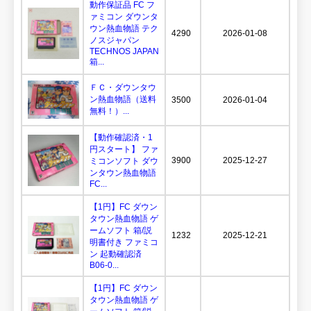
動作保証品 FC フ
ァミコン ダウンタ
ウン熱血物語 テク
4290
2026-01-08
ノスジャパン
TECHNOS JAPAN
箱...
ＦＣ・ダウンタウ
ン熱血物語（送料
3500
2026-01-04
無料！）...
【動作確認済・1
円スタート】 ファ
3900
2025-12-27
ミコンソフト ダウ
ンタウン熱血物語
FC...
【1円】FC ダウン
タウン熱血物語 ゲ
ームソフト 箱/説
1232
2025-12-21
明書付き ファミコ
ン 起動確認済
B06-0...
【1円】FC ダウン
タウン熱血物語 ゲ