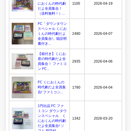
におくんの時代劇
1100
2026-04-19
だよ全員集合！
（送料無料！）...
FC「ダウンタウン
スペシャル くにお
くんの時代劇だよ
2480
2026-04-07
全員集合!」箱説明
書付き...
【箱付き】くにお
君の時代劇だよ全
2935
2026-04-06
員集合！ ファミコ
ン FC...
FC くにおくんの
時代劇だよ全員集
1780
2026-04-04
合! ファミコン...
1円出品 FC ファ
ミコン ダウンタウ
ンスペシャル く
1342
2026-03-20
におくんの時代劇
だよ全員集合! ソ
フト 箱説付...