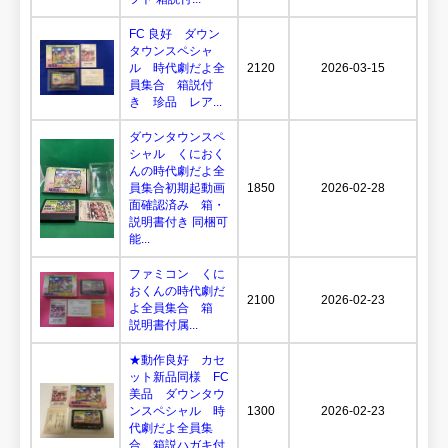
FC 良好 ダウン
タウンスペシャ
ル 時代劇だよ全
2120
2026-03-15
員集合 箱説付
き 珍品 レア...
ダウンタウンスペ
シャル くにおく
んの時代劇だよ全
員集合初期起動画
1850
2026-02-28
面確認済み 箱・
説明書付き 同梱可
能...
ファミコン くに
おくんの時代劇だ
2100
2026-02-23
よ全員集合 箱
説明書付属...
★動作良好 カセ
ット新品同様 FC
美品 ダウンタウ
ンスペシャル 時
1300
2026-02-23
代劇だよ全員集
合 箱説ハガキ付