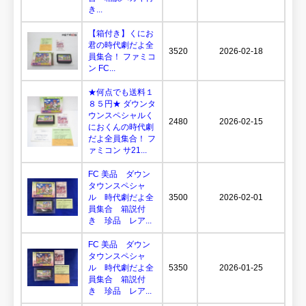
き...
【箱付き】くにお
君の時代劇だよ全
3520
2026-02-18
員集合！ ファミコ
ン FC...
★何点でも送料１
８５円★ ダウンタ
ウンスペシャルく
2480
2026-02-15
におくんの時代劇
だよ全員集合！ フ
ァミコン サ21...
FC 美品 ダウン
タウンスペシャ
ル 時代劇だよ全
3500
2026-02-01
員集合 箱説付
き 珍品 レア...
FC 美品 ダウン
タウンスペシャ
ル 時代劇だよ全
5350
2026-01-25
員集合 箱説付
き 珍品 レア...