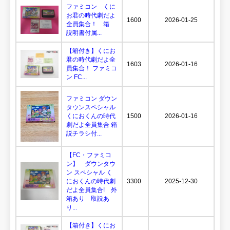
ファミコン くに
お君の時代劇だよ
1600
2026-01-25
全員集合！ 箱
説明書付属...
【箱付き】くにお
君の時代劇だよ全
1603
2026-01-16
員集合！ ファミコ
ン FC...
ファミコン ダウン
タウンスペシャル
くにおくんの時代
1500
2026-01-16
劇だよ全員集合 箱
説チラシ付...
【FC・ファミコ
ン】 ダウンタウ
ン スペシャル く
におくんの時代劇
3300
2025-12-30
だよ全員集合! 外
箱あり 取説あ
り...
【箱付き】くにお