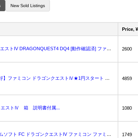
s
New Sold Listings
Price, ¥
【中古】 FC ドラゴンクエストIV DRAGONQUEST4 DQ4 [動作確認済] ファミコン...
2600
【希少 箱説あり 動作良好】ファミコン ドラゴンクエストⅣ★1円スタート レア レトロ FC DRA...
4859
エストⅣ 箱 説明書付属...
1080
[管00]【送料無料】ゲームソフト FC ドラゴンクエストIV ファミコン ファミリーコンピューター...
1749