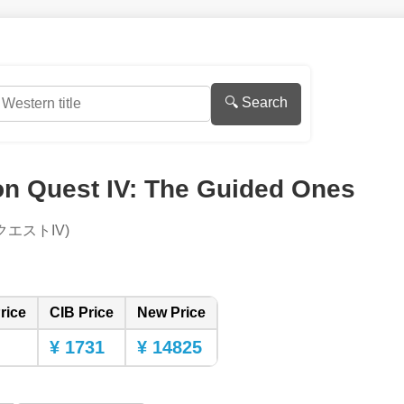
🔍 Search
n Quest IV: The Guided Ones
クエストIV)
rice
CIB Price
New Price
¥ 1731
¥ 14825