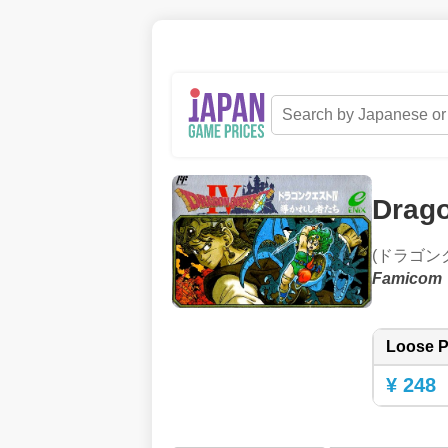
Drago
(ドラゴン
Famicom
Loose P
¥ 248