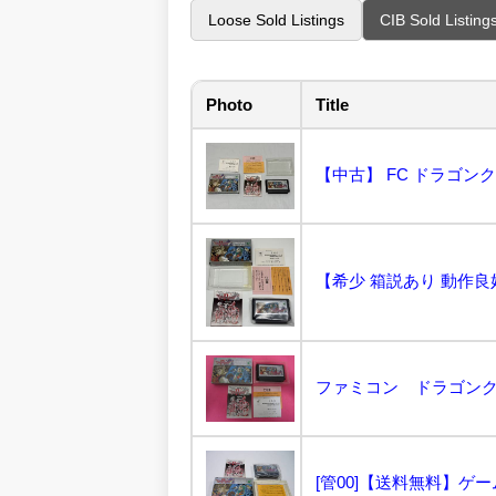
Loose Sold Listings
CIB Sold Listing
Photo
Title
ファミコン ドラゴンク