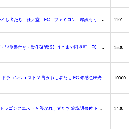
ドラゴンクエスト 4 導かれし者たち 任天堂 FC ファミコン 箱説有り 接点洗浄済 SAKA8...
1101
ドラゴンクエスト４【箱・説明書付き・動作確認済】４本まで同梱可 FC ファミコン...
1500
【超極美品】ファミコン ドラゴンクエストⅣ 導かれし者たち FC 箱感色味光沢超良好 傷スレ極小...
10000
FC ファミコンカセット ドラゴンクエストIV 導かれし者たち 箱説明書付 ドラクエ4...
1400