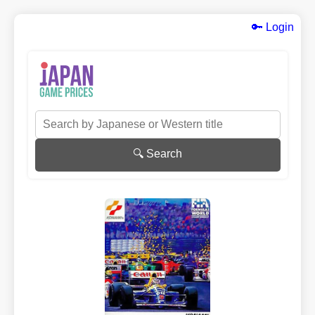
🔑 Login
🔍 Search