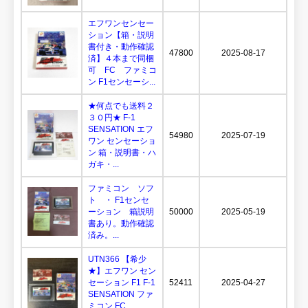
エフワンセンセー
ション【箱・説明
書付き・動作確認
47800
2025-08-17
済】４本まで同梱
可 FC ファミコ
ン F1センセーシ...
★何点でも送料２
３０円★ F-1
SENSATION エフ
54980
2025-07-19
ワン センセーショ
ン 箱・説明書・ハ
ガキ・...
ファミコン ソフ
ト ・ F1センセ
ーション 箱説明
50000
2025-05-19
書あり。動作確認
済み。...
UTN366 【希少
★】エフワン セン
セーション F1 F-1
52411
2025-04-27
SENSATION ファ
ミコン FC...