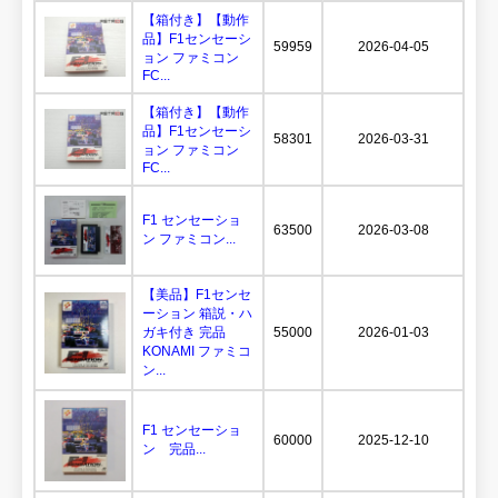
【箱付き】【動作
品】F1センセーシ
59959
2026-04-05
ョン ファミコン
FC...
【箱付き】【動作
品】F1センセーシ
58301
2026-03-31
ョン ファミコン
FC...
F1 センセーショ
63500
2026-03-08
ン ファミコン...
【美品】F1センセ
ーション 箱説・ハ
ガキ付き 完品
55000
2026-01-03
KONAMI ファミコ
ン...
F1 センセーショ
60000
2025-12-10
ン 完品...