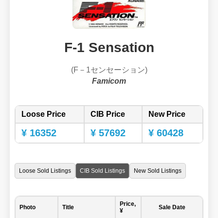
F-1 Sensation
(F－1センセーション)
Famicom
Loose Price
CIB Price
New Price
¥ 16352
¥ 57692
¥ 60428
Loose Sold Listings
CIB Sold Listings
New Sold Listings
Price,
Photo
Title
Sale Date
¥