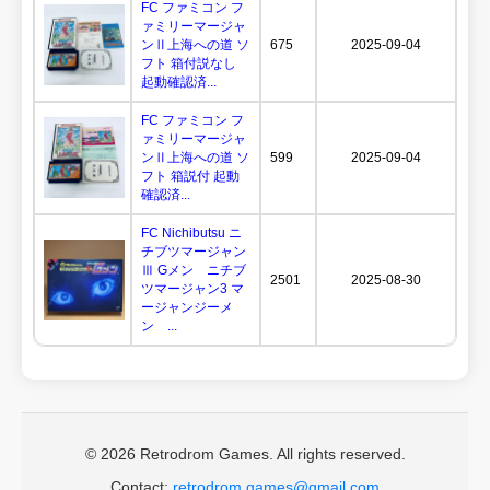
FC ファミコン フ
ァミリーマージャ
ンⅡ上海への道 ソ
675
2025-09-04
フト 箱付説なし
起動確認済...
FC ファミコン フ
ァミリーマージャ
ンⅡ上海への道 ソ
599
2025-09-04
フト 箱説付 起動
確認済...
FC Nichibutsu ニ
チブツマージャン
Ⅲ Gメン ニチブ
2501
2025-08-30
ツマージャン3 マ
ージャンジーメ
ン ...
© 2026 Retrodrom Games. All rights reserved.
Contact:
retrodrom.games@gmail.com