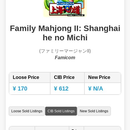
Family Mahjong II: Shanghai
he no Michi
(ファミリーマージャンII)
Famicom
Loose Price
CIB Price
New Price
¥ 170
¥ 612
¥ N/A
Loose Sold Listings
CIB Sold Listings
New Sold Listings