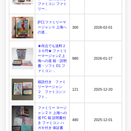
ファミコン ファミ
リー...
[FC] ファミリーマ
ージャンⅡ 上海へ
300
2026-02-01
の道...
★何点でも送料２
３０円★ ファミリ
ーマージャン2 上
980
2026-01-27
海への道 箱・説明
書・ソフト D1 フ
ァミコン ...
箱説付き ファミ
リーマージャン
121
2025-12-20
２ ファミコンソ
フト...
ファミリー マージ
ャン 2 Ⅱ 上海への
道 FC 箱 説明書付
480
2025-12-01
き ファミコン ハ
ガキ付き 保証書