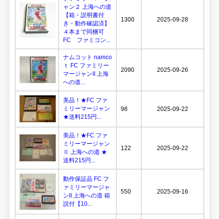
ャン２ 上海への道
【箱・説明書付
1300
2025-09-28
き・動作確認済】
４本まで同梱可
FC ファミコン...
ナムコット namco
ｔ FC ファミリー
2090
2025-09-26
マージャンII 上海
への道...
美品！★FC ファ
ミリーマージャン
98
2025-09-22
★送料215円...
美品！★FC ファ
ミリーマージャン
122
2025-09-22
Ⅱ 上海への道 ★
送料215円...
動作保証品 FC フ
ァミリーマージャ
550
2025-09-16
ンII 上海への道 箱
説付【10...