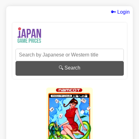
🔑 Login
🔍 Search