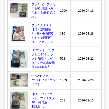
ファミコン ファミ
スタ91 箱説ハガ
1000
2026-04-16
キあり 動作確認済
み...
ファミスタ９１
【箱・説明書付
き・動作確認済】
380
2026-03-29
４本まで同梱可
FC ファミコン...
FC ファミコン フ
ァミスタ’９１ ソ
フト 箱説・はが
592
2026-03-21
き・シール未使用
付 起動確認済...
中古A★ファミス
タ'91★ファミコン
1309
2026-02-20
ソフト...
【FC・ファミコ
ン】 ファミスタ
251
2026-02-15
’91 外箱あり
取説あり...