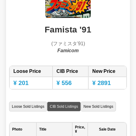
Famista '91
(ファミスタ'91)
Famicom
Loose Price
CIB Price
New Price
¥ 201
¥ 556
¥ 2891
Loose Sold Listings
CIB Sold Listings
New Sold Listings
Price,
Photo
Title
Sale Date
¥