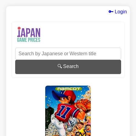
🔑 Login
🔍 Search