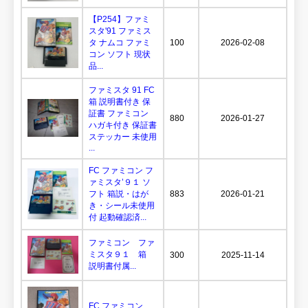
【P254】ファミ
スタ'91 ファミス
タ ナムコ ファミ
100
2026-02-08
コン ソフト 現状
品...
ファミスタ 91 FC
箱 説明書付き 保
証書 ファミコン
880
2026-01-27
ハガキ付き 保証書
ステッカー 未使用
...
FC ファミコン フ
ァミスタ’９１ ソ
フト 箱説・はが
883
2026-01-21
き・シール未使用
付 起動確認済...
ファミコン ファ
ミスタ９１ 箱
300
2025-11-14
説明書付属...
FC ファミコン